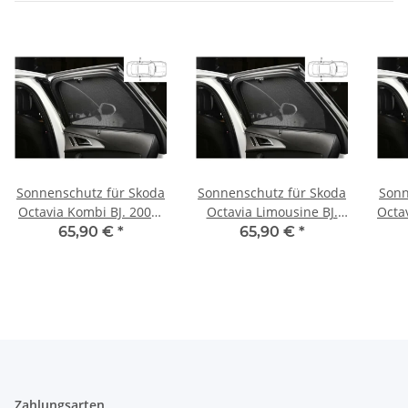
Sonnenschutz für Skoda
Sonnenschutz für Skoda
Sonn
Octavia Kombi BJ. 2004-
Octavia Limousine BJ.
Octav
2013, Blenden 2-teilig
2013 -2019, Blenden 2-
20
65,90 €
*
65,90 €
*
hintere Türen
teilig hintere Türen
Zahlungsarten