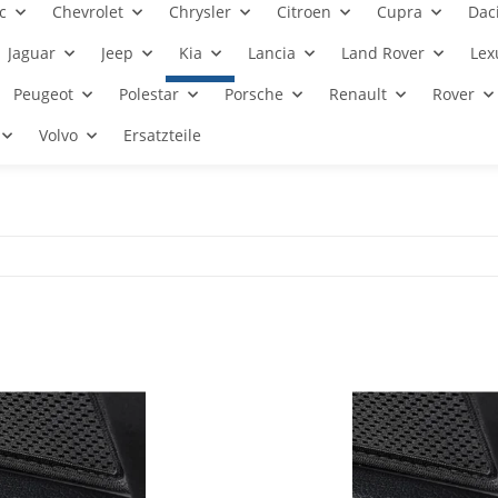
c
Chevrolet
Chrysler
Citroen
Cupra
Dac
Jaguar
Jeep
Kia
Lancia
Land Rover
Lex
Peugeot
Polestar
Porsche
Renault
Rover
Volvo
Ersatzteile