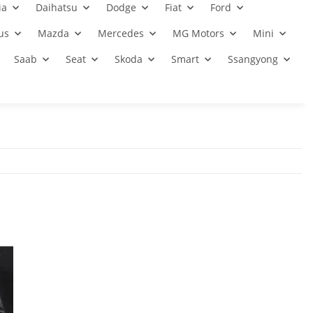
ia
Daihatsu
Dodge
Fiat
Ford
us
Mazda
Mercedes
MG Motors
Mini
Saab
Seat
Skoda
Smart
Ssangyong