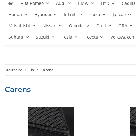
Alfa Romeo
Audi
BMW
BYD
Cadilla
Honda
Hyundai
Infiniti
Isuzu
Jaecoo
Mitsubishi
Nissan
Omoda
Opel
ORA
Subaru
Suzuki
Tesla
Toyota
Volkswagen
Startseite
Kia
Carens
Carens