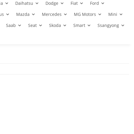
ia
Daihatsu
Dodge
Fiat
Ford
us
Mazda
Mercedes
MG Motors
Mini
Saab
Seat
Skoda
Smart
Ssangyong