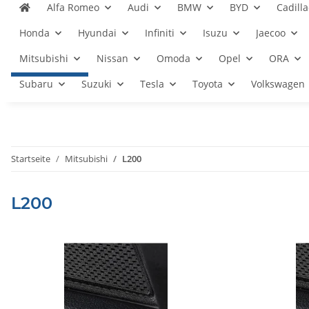
Alfa Romeo
Audi
BMW
BYD
Cadilla
Honda
Hyundai
Infiniti
Isuzu
Jaecoo
Mitsubishi
Nissan
Omoda
Opel
ORA
Subaru
Suzuki
Tesla
Toyota
Volkswagen
Startseite
Mitsubishi
L200
L200