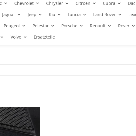
c
Chevrolet
Chrysler
Citroen
Cupra
Dac
Jaguar
Jeep
Kia
Lancia
Land Rover
Lex
Peugeot
Polestar
Porsche
Renault
Rover
Volvo
Ersatzteile