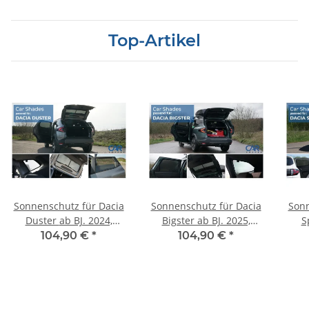
Top-Artikel
Sonnenschutz für Dacia
Sonnenschutz für Dacia
Sonn
Duster ab BJ. 2024,
Bigster ab BJ. 2025,
S
Hinten + Heckscheibe
Hinten + Heckscheibe
Blen
104,90 €
*
104,90 €
*