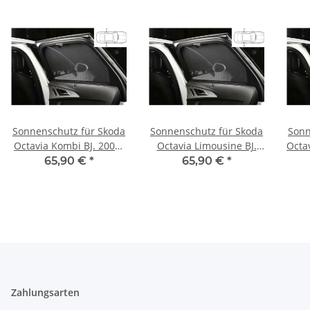
Sonnenschutz für Skoda
Sonnenschutz für Skoda
Sonn
Octavia Kombi BJ. 2004-
Octavia Limousine BJ.
Octav
2013, Blenden 2-teilig
2013 -2019, Blenden 2-
20
65,90 €
*
65,90 €
*
hintere Türen
teilig hintere Türen
Zahlungsarten