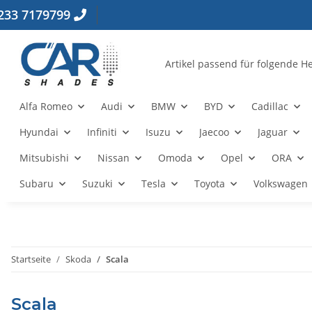
233 7179799
Alfa Romeo
Audi
BMW
BYD
Cadillac
Hyundai
Infiniti
Isuzu
Jaecoo
Jaguar
Mitsubishi
Nissan
Omoda
Opel
ORA
Subaru
Suzuki
Tesla
Toyota
Volkswagen
Startseite
Skoda
Scala
Scala