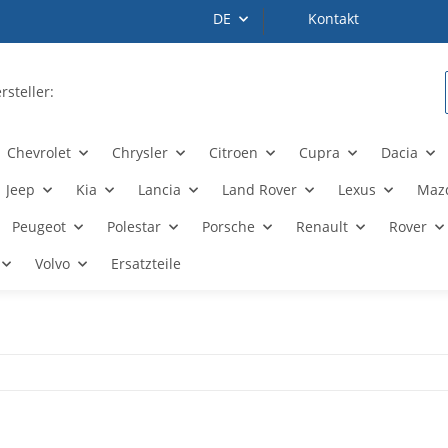
DE
Kontakt
Chevrolet
Chrysler
Citroen
Cupra
Dacia
Jeep
Kia
Lancia
Land Rover
Lexus
Maz
Peugeot
Polestar
Porsche
Renault
Rover
Volvo
Ersatzteile