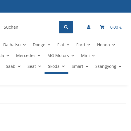
0,00 €
Daihatsu
Dodge
Fiat
Ford
Honda
da
Mercedes
MG Motors
Mini
Saab
Seat
Skoda
Smart
Ssangyong