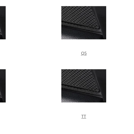
Q5
TT