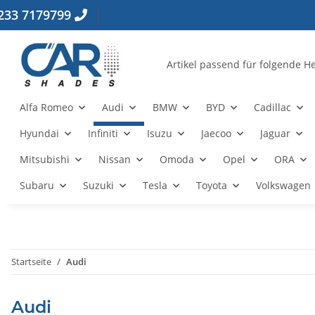
233 7179799
Alfa Romeo
Audi
BMW
BYD
Cadillac
Hyundai
Infiniti
Isuzu
Jaecoo
Jaguar
Mitsubishi
Nissan
Omoda
Opel
ORA
Subaru
Suzuki
Tesla
Toyota
Volkswagen
Startseite
Audi
Audi