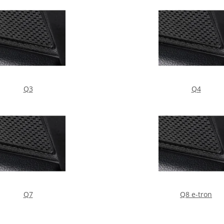
Q3
Q4
Q7
Q8 e-tron