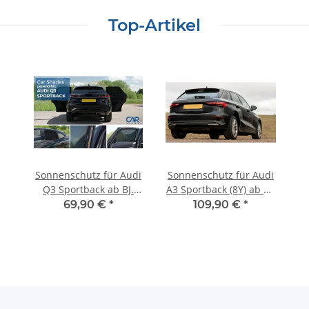
Top-Artikel
Sonnenschutz für Audi
Sonnenschutz für Audi
Q3 Sportback ab BJ.
A3 Sportback (8Y) ab BJ.
2025, Blenden 2-teilig
2020, Blenden hinten +
69,90 €
*
109,90 €
*
hintere Türen
Heckscheibe