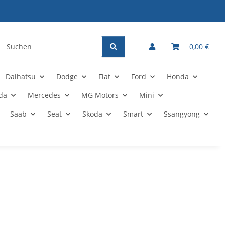
0,00 €
Daihatsu
Dodge
Fiat
Ford
Honda
da
Mercedes
MG Motors
Mini
Saab
Seat
Skoda
Smart
Ssangyong