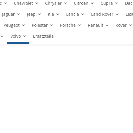
c
Chevrolet
Chrysler
Citroen
Cupra
Dac
Jaguar
Jeep
Kia
Lancia
Land Rover
Lex
Peugeot
Polestar
Porsche
Renault
Rover
Volvo
Ersatzteile