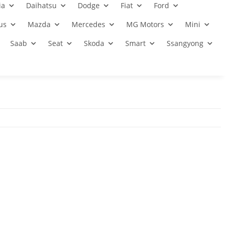
ia
Daihatsu
Dodge
Fiat
Ford
us
Mazda
Mercedes
MG Motors
Mini
Saab
Seat
Skoda
Smart
Ssangyong