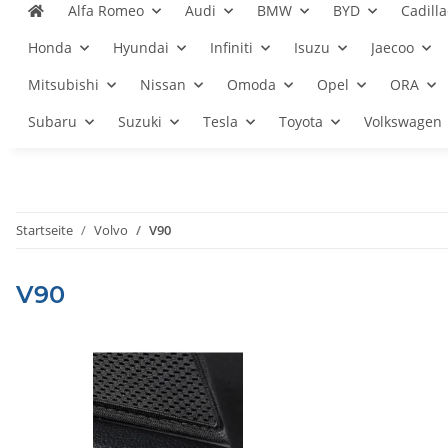
Alfa Romeo
Audi
BMW
BYD
Cadilla
Honda
Hyundai
Infiniti
Isuzu
Jaecoo
Mitsubishi
Nissan
Omoda
Opel
ORA
Subaru
Suzuki
Tesla
Toyota
Volkswagen
Startseite
Volvo
V90
V90