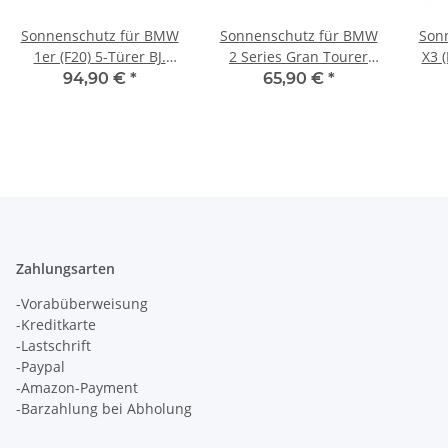
Sonnenschutz für BMW
Sonnenschutz für BMW
Son
1er (F20) 5-Türer BJ.
2 Series Gran Tourer
X3 (
2011-2019, 6-teilig
(F46) BJ. 2014-2021
94,90 €
*
65,90 €
*
Blenden hintere Türen
Zahlungsarten
-Vorabüberweisung
-Kreditkarte
-Lastschrift
-Paypal
-Amazon-Payment
-Barzahlung bei Abholung