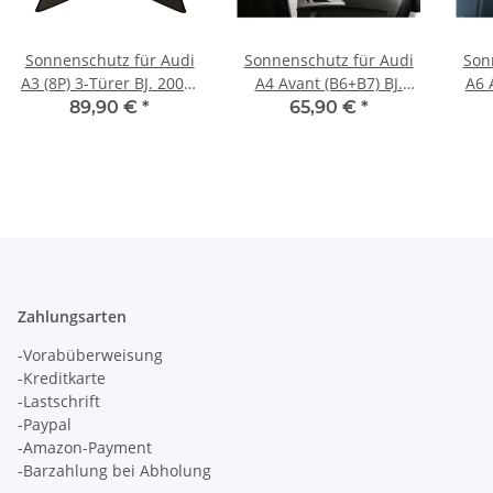
Sonnenschutz für Audi
Sonnenschutz für Audi
Son
A3 (8P) 3-Türer BJ. 2003-
A4 Avant (B6+B7) BJ.
A6 
2012, 4-teilig
2001-2008, Blenden 2-
202
89,90 €
*
65,90 €
*
teilig hintere Türen
Zahlungsarten
-Vorabüberweisung
-Kreditkarte
-Lastschrift
-Paypal
-Amazon-Payment
-Barzahlung bei Abholung