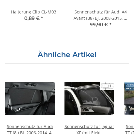
Halterung Clip CL-M03
Sonnenschutz für Audi A4
Avant (B8) Bj. 2008-2015, 6-
0,89 €
*
teilig
99,90 €
*
Ähnliche Artikel
Sonnenschutz für Audi
Sonnenschutz für Jaguar
Son
TT (8J) BJ. 2006-2014, 4-
XF (mit Elekt.
TT (FV) BJ. 201