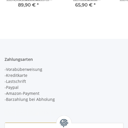
teilig, hinten +
Sonnenblenden) 4-Türer
89,90 €
*
65,90 €
*
Heckscheibe
BJ. 2008-15, hintere
Türen
Zahlungsarten
-Vorabüberweisung
-Kreditkarte
-Lastschrift
-Paypal
-Amazon-Payment
-Barzahlung bei Abholung