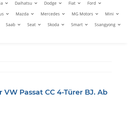
ia
Daihatsu
Dodge
Fiat
Ford
us
Mazda
Mercedes
MG Motors
Mini
Saab
Seat
Skoda
Smart
Ssangyong
r VW Passat CC 4-Türer BJ. Ab