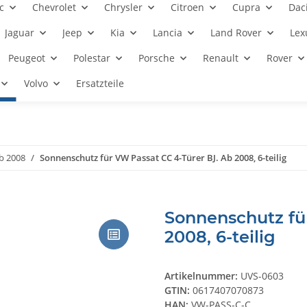
c
Chevrolet
Chrysler
Citroen
Cupra
Dac
Jaguar
Jeep
Kia
Lancia
Land Rover
Lex
Peugeot
Polestar
Porsche
Renault
Rover
Volvo
Ersatzteile
b 2008
Sonnenschutz für VW Passat CC 4-Türer BJ. Ab 2008, 6-teilig
Sonnenschutz fü
2008, 6-teilig
Artikelnummer:
UVS-0603
GTIN:
0617407070873
HAN:
VW-PASS-C-C