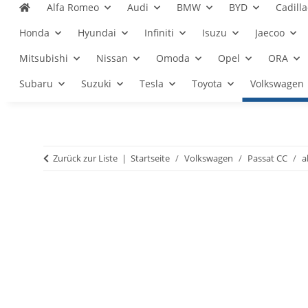
Alfa Romeo
Audi
BMW
BYD
Cadilla
Honda
Hyundai
Infiniti
Isuzu
Jaecoo
Mitsubishi
Nissan
Omoda
Opel
ORA
Subaru
Suzuki
Tesla
Toyota
Volkswagen
Zurück zur Liste
Startseite
Volkswagen
Passat CC
a