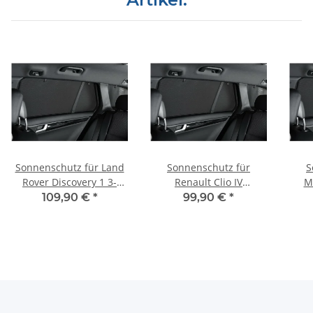
Sonnenschutz für Land
Sonnenschutz für
S
Rover Discovery 1 3-
Renault Clio IV
M
Türer BJ.1989-1999, 6-
Grandtour Kombi BJ.
(W12
109,90 €
*
99,90 €
*
teilig
2013-2019, 6-teilig