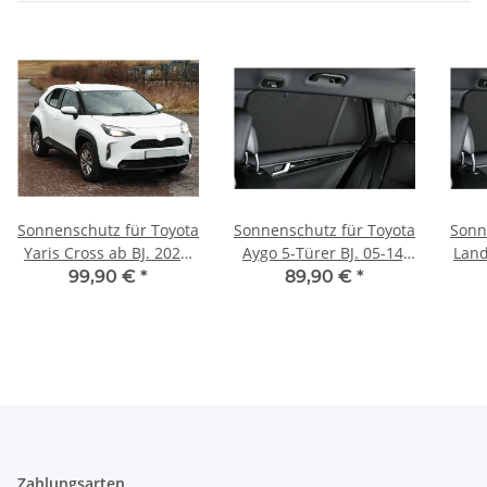
Sonnenschutz für Toyota
Sonnenschutz für Toyota
Sonn
Yaris Cross ab BJ. 2020,
Aygo 5-Türer BJ. 05-14,
Land
4-teilig
4-teilig
2
99,90 €
*
89,90 €
*
Zahlungsarten