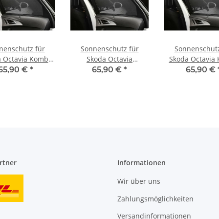
nenschutz für
Sonnenschutz für
Sonnenschutz
 Octavia Kombi
Skoda Octavia
Skoda Octavia
04-2013, Blenden
Limousine BJ. 2013
(5E) ab BJ. 2013
65,90 €
*
65,90 €
*
65,90 €
ig hintere Türen
-2019, Blenden 2-teilig
,2-teilig hinter
hintere Türen
rtner
Informationen
Wir über uns
Zahlungsmöglichkeiten
Versandinformationen