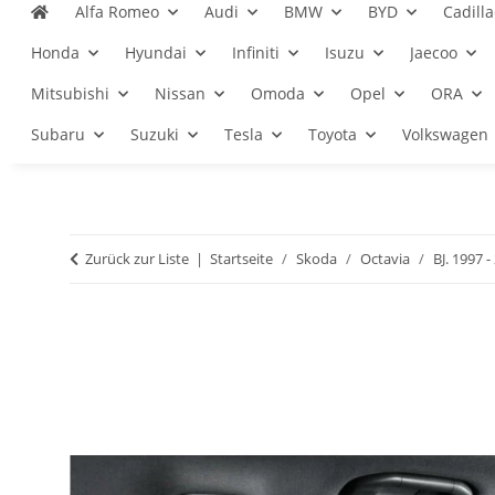
Alfa Romeo
Audi
BMW
BYD
Cadilla
Honda
Hyundai
Infiniti
Isuzu
Jaecoo
Mitsubishi
Nissan
Omoda
Opel
ORA
Subaru
Suzuki
Tesla
Toyota
Volkswagen
Zurück zur Liste
Startseite
Skoda
Octavia
BJ. 1997 -