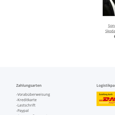
Son
Skoda
BJ. 20
2-teil
Zahlungsarten
Logistikpa
-Vorabüberweisung
-Kreditkarte
-Lastschrift
-Paypal