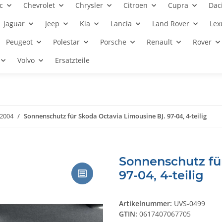
c
Chevrolet
Chrysler
Citroen
Cupra
Dac
Jaguar
Jeep
Kia
Lancia
Land Rover
Lex
Peugeot
Polestar
Porsche
Renault
Rover
Volvo
Ersatzteile
 2004
Sonnenschutz für Skoda Octavia Limousine BJ. 97-04, 4-teilig
Sonnenschutz fü
97-04, 4-teilig
Artikelnummer:
UVS-0499
GTIN:
0617407067705