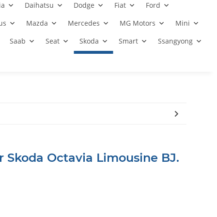
ia
Daihatsu
Dodge
Fiat
Ford
us
Mazda
Mercedes
MG Motors
Mini
Saab
Seat
Skoda
Smart
Ssangyong
r Skoda Octavia Limousine BJ.