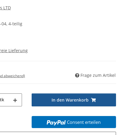
s LTD
04, 4-teilig
reie Lieferung
Frage zum Artikel
nd abweichend)
tk
In den Warenkorb
Consent erteilen