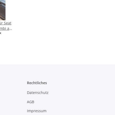
ür Seat
ombi ab
ilig
*
Rechtliches
Datenschutz
AGB
Impressum