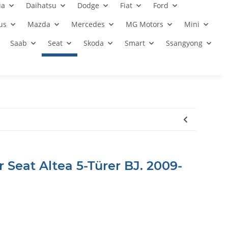
ia
Daihatsu
Dodge
Fiat
Ford
us
Mazda
Mercedes
MG Motors
Mini
Saab
Seat
Skoda
Smart
Ssangyong
 Seat Altea 5-Türer BJ. 2009-