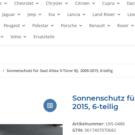
c
Chevrolet
Chrysler
Citroen
Cupra
Dac
Jaguar
Jeep
Kia
Lancia
Land Rover
Lex
Peugeot
Polestar
Porsche
Renault
Rover
Volvo
Ersatzteile
5
Sonnenschutz für Seat Altea 5-Türer BJ. 2009-2015, 6-teilig
Sonnenschutz für
2015, 6-teilig
Artikelnummer:
UVS-0486
GTIN:
0617407070682