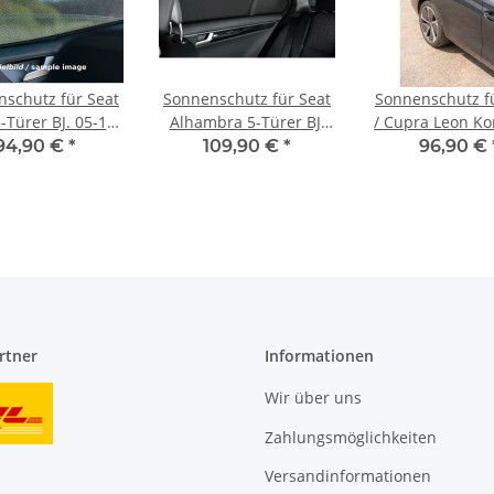
schutz für Seat
Sonnenschutz für Seat
Sonnenschutz f
-Türer BJ. 05-10,
Alhambra 5-Türer BJ.
/ Cupra Leon K
6-teilig
Ab 2011, 6-teilig
BJ. 2020, 6-te
94,90 €
*
109,90 €
*
96,90 €
rtner
Informationen
Wir über uns
Zahlungsmöglichkeiten
Versandinformationen