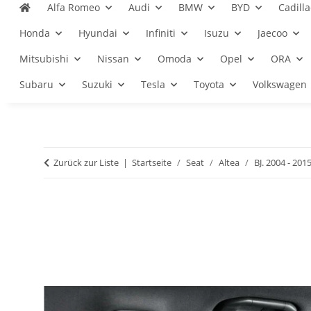
Alfa Romeo
Audi
BMW
BYD
Cadilla
Honda
Hyundai
Infiniti
Isuzu
Jaecoo
Mitsubishi
Nissan
Omoda
Opel
ORA
Subaru
Suzuki
Tesla
Toyota
Volkswagen
Zurück zur Liste
Startseite
Seat
Altea
BJ. 2004 - 201