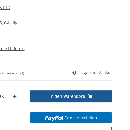
s LTD
, 6-teilig
reie Lieferung
Frage zum Artikel
nd abweichend)
tk
In den Warenkorb
Consent erteilen