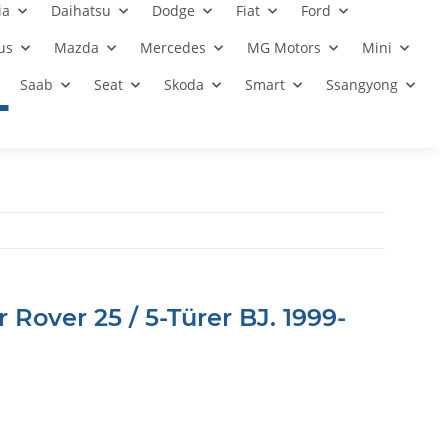
ia
Daihatsu
Dodge
Fiat
Ford
us
Mazda
Mercedes
MG Motors
Mini
Saab
Seat
Skoda
Smart
Ssangyong
 Rover 25 / 5-Türer BJ. 1999-