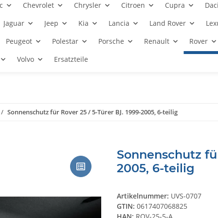
c
Chevrolet
Chrysler
Citroen
Cupra
Dac
Jaguar
Jeep
Kia
Lancia
Land Rover
Lex
Peugeot
Polestar
Porsche
Renault
Rover
Volvo
Ersatzteile
Sonnenschutz für Rover 25 / 5-Türer BJ. 1999-2005, 6-teilig
Sonnenschutz für
2005, 6-teilig
Artikelnummer:
UVS-0707
GTIN:
0617407068825
HAN:
ROV-25-5-A