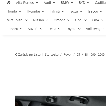
Alfa Romeo
Audi
BMW
BYD
Cadilla
Honda
Hyundai
Infiniti
Isuzu
Jaecoo
Mitsubishi
Nissan
Omoda
Opel
ORA
Subaru
Suzuki
Tesla
Toyota
Volkswagen
Zurück zur Liste
Startseite
Rover
25
BJ. 1999 - 2005