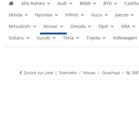
Alfa Romeo
Audi
BMW
BYD
Cadilla
Honda
Hyundai
Infiniti
Isuzu
Jaecoo
Mitsubishi
Nissan
Omoda
Opel
ORA
Subaru
Suzuki
Tesla
Toyota
Volkswagen
Zurück zur Liste
Startseite
Nissan
Quashqai
BJ. 200