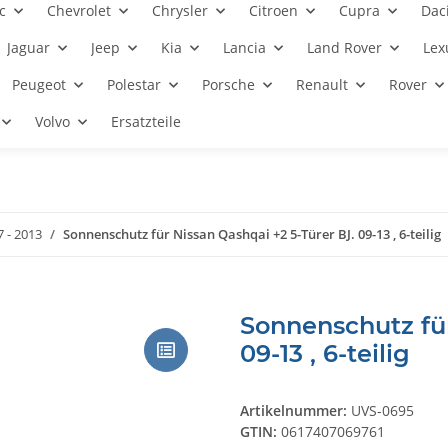
c
Chevrolet
Chrysler
Citroen
Cupra
Dac
Jaguar
Jeep
Kia
Lancia
Land Rover
Lex
Peugeot
Polestar
Porsche
Renault
Rover
Volvo
Ersatzteile
7 - 2013
Sonnenschutz für Nissan Qashqai +2 5-Türer BJ. 09-13 , 6-teilig
Sonnenschutz für
09-13 , 6-teilig
Artikelnummer:
UVS-0695
GTIN:
0617407069761