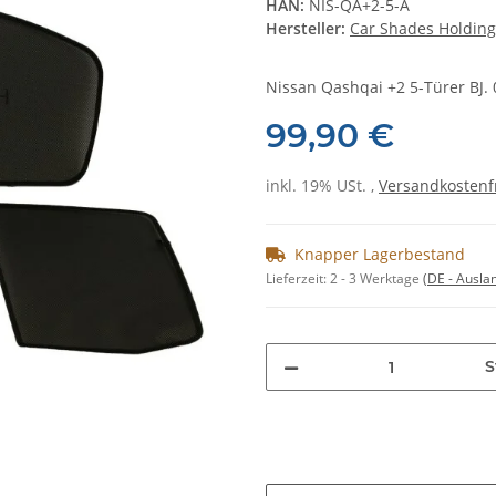
HAN:
NIS-QA+2-5-A
Hersteller:
Car Shades Holding
Nissan Qashqai +2 5-Türer BJ. 09
99,90 €
inkl. 19% USt. ,
Versandkostenf
Knapper Lagerbestand
Lieferzeit:
2 - 3 Werktage
(DE - Ausla
S