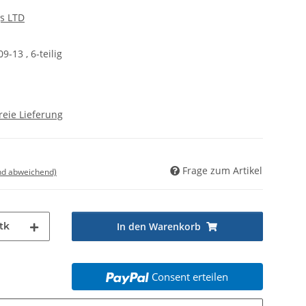
s LTD
-13 , 6-teilig
reie Lieferung
Frage zum Artikel
nd abweichend)
tk
In den Warenkorb
Consent erteilen