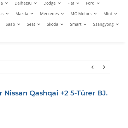
ia
Daihatsu
Dodge
Fiat
Ford
us
Mazda
Mercedes
MG Motors
Mini
Saab
Seat
Skoda
Smart
Ssangyong
 Nissan Qashqai +2 5-Türer BJ.