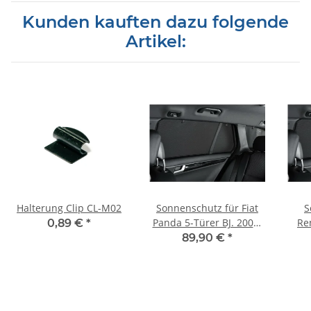
Kunden kauften dazu folgende
Artikel:
Halterung Clip CL-M02
Sonnenschutz für Fiat
S
Panda 5-Türer BJ. 2003-
Re
0,89 €
*
2012, 6-teilig
Tür
89,90 €
*