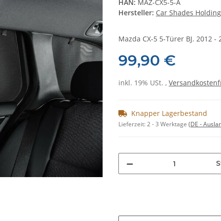
HAN:
MAZ-CX5-5-A
Hersteller:
Car Shades Holding
Mazda CX-5 5-Türer BJ. 2012 - 2
99,90 €
inkl. 19% USt. ,
Versandkostenf
Knapper Lagerbestand
Lieferzeit:
2 - 3 Werktage
(DE - Ausla
S