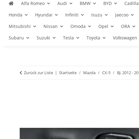
Alfa Romeo
Audi
BMW
BYD
Cadilla
Honda
Hyundai
Infiniti
Isuzu
Jaecoo
Mitsubishi
Nissan
Omoda
Opel
ORA
Subaru
Suzuki
Tesla
Toyota
Volkswagen
Zurück zur Liste
Startseite
Mazda
CX-5
BJ. 2012 - 2