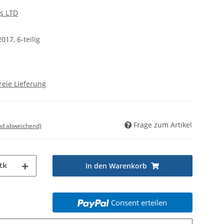
s LTD
017, 6-teilig
reie Lieferung
Frage zum Artikel
nd abweichend)
tk
In den Warenkorb
Consent erteilen