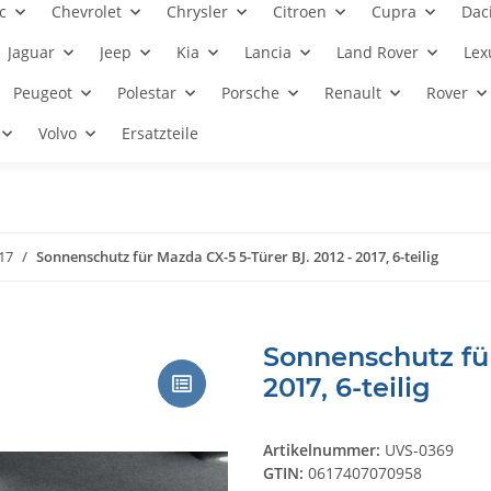
c
Chevrolet
Chrysler
Citroen
Cupra
Dac
Jaguar
Jeep
Kia
Lancia
Land Rover
Lex
Peugeot
Polestar
Porsche
Renault
Rover
Volvo
Ersatzteile
017
Sonnenschutz für Mazda CX-5 5-Türer BJ. 2012 - 2017, 6-teilig
Sonnenschutz für
2017, 6-teilig
Artikelnummer:
UVS-0369
GTIN:
0617407070958