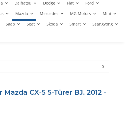
ia
Daihatsu
Dodge
Fiat
Ford
us
Mazda
Mercedes
MG Motors
Mini
Saab
Seat
Skoda
Smart
Ssangyong
 Mazda CX-5 5-Türer BJ. 2012 -