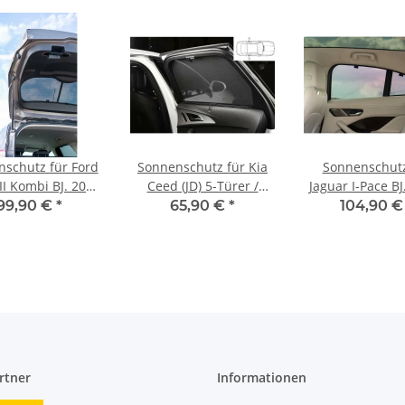
schutz für Ford
Sonnenschutz für Kia
Sonnenschutz
II Kombi BJ. 2011
Ceed (JD) 5-Türer /
Jaguar I-Pace BJ
2018, 6-teilig
Schrägheckr BJ. 2012-
2024, 6-teil
99,90 €
*
65,90 €
*
104,90 
2018, Blenden 2-teilig
hintere Türen
rtner
Informationen