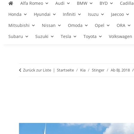
Alfa Romeo
Audi
BMW
BYD
Cadilla
Honda
Hyundai
Infiniti
Isuzu
Jaecoo
Mitsubishi
Nissan
Omoda
Opel
ORA
Subaru
Suzuki
Tesla
Toyota
Volkswagen
Zurück zur Liste
Startseite
Kia
Stinger
Ab BJ. 2018