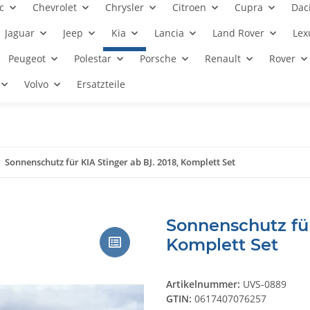
c
Chevrolet
Chrysler
Citroen
Cupra
Dac
Jaguar
Jeep
Kia
Lancia
Land Rover
Lex
Peugeot
Polestar
Porsche
Renault
Rover
Volvo
Ersatzteile
Sonnenschutz für KIA Stinger ab BJ. 2018, Komplett Set
Sonnenschutz für
Komplett Set
Artikelnummer:
UVS-0889
GTIN:
0617407076257