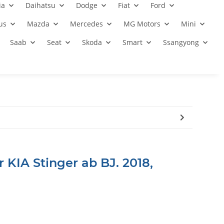
ia
Daihatsu
Dodge
Fiat
Ford
us
Mazda
Mercedes
MG Motors
Mini
Saab
Seat
Skoda
Smart
Ssangyong
 KIA Stinger ab BJ. 2018,