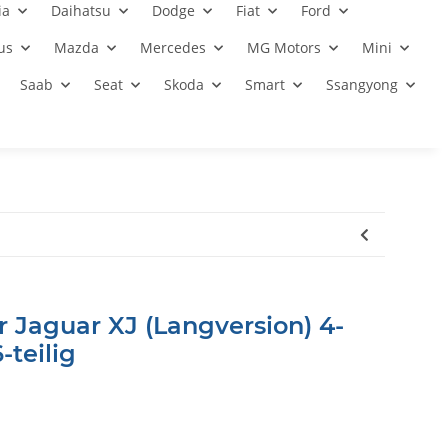
ia
Daihatsu
Dodge
Fiat
Ford
us
Mazda
Mercedes
MG Motors
Mini
Saab
Seat
Skoda
Smart
Ssangyong
 Jaguar XJ (Langversion) 4-
-teilig