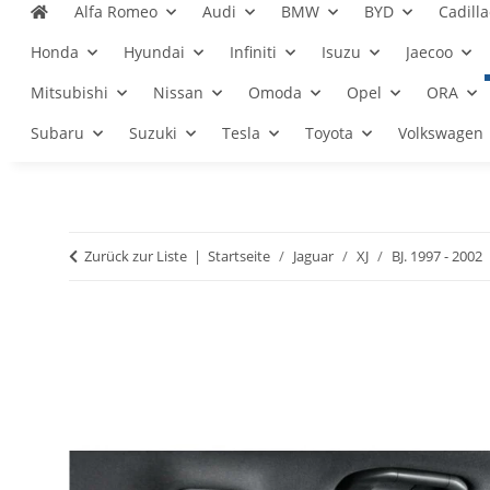
Alfa Romeo
Audi
BMW
BYD
Cadilla
Honda
Hyundai
Infiniti
Isuzu
Jaecoo
Mitsubishi
Nissan
Omoda
Opel
ORA
Subaru
Suzuki
Tesla
Toyota
Volkswagen
Zurück zur Liste
Startseite
Jaguar
XJ
BJ. 1997 - 2002