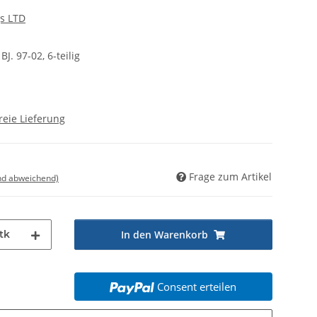
s LTD
J. 97-02, 6-teilig
reie Lieferung
Frage zum Artikel
nd abweichend)
tk
In den Warenkorb
Consent erteilen