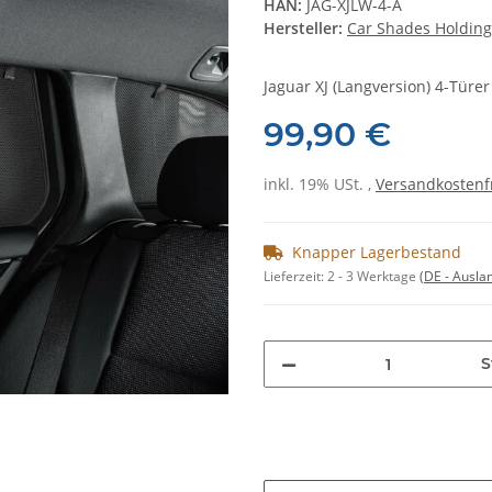
HAN:
JAG-XJLW-4-A
Hersteller:
Car Shades Holding
Jaguar XJ (Langversion) 4-Türer B
99,90 €
inkl. 19% USt. ,
Versandkostenf
Knapper Lagerbestand
Lieferzeit:
2 - 3 Werktage
(DE - Ausla
S