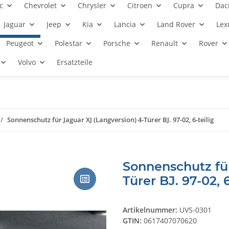
c
Chevrolet
Chrysler
Citroen
Cupra
Dac
Jaguar
Jeep
Kia
Lancia
Land Rover
Lex
Peugeot
Polestar
Porsche
Renault
Rover
Volvo
Ersatzteile
Sonnenschutz für Jaguar XJ (Langversion) 4-Türer BJ. 97-02, 6-teilig
Sonnenschutz für
Türer BJ. 97-02, 6
Artikelnummer:
UVS-0301
GTIN:
0617407070620