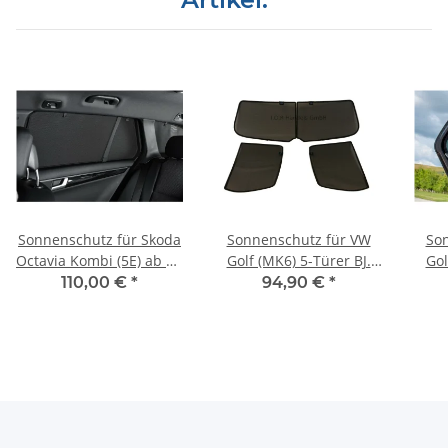
Sonnenschutz für Skoda
Sonnenschutz für VW
So
Octavia Kombi (5E) ab BJ.
Golf (MK6) 5-Türer BJ.
Gol
2013 - 2019 , 6-teilig
09-12, 4-teilig
2
110,00 €
*
94,90 €
*