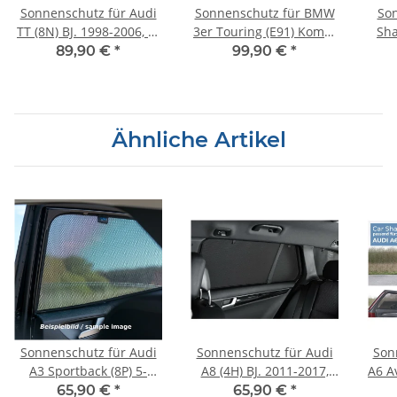
Sonnenschutz für Audi
Sonnenschutz für BMW
So
TT (8N) BJ. 1998-2006, 4-
3er Touring (E91) Kombi
Sha
teilig
BJ. 05-12, 6-teilig
89,90 €
*
99,90 €
*
Ähnliche Artikel
Sonnenschutz für Audi
Sonnenschutz für Audi
Son
A3 Sportback (8P) 5-
A8 (4H) BJ. 2011-2017,
A6 Av
Türer BJ. 2003-2012,
Blenden hintere Türen
65,90 €
*
65,90 €
*