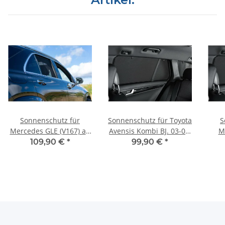
Sonnenschutz für
Sonnenschutz für Toyota
S
Mercedes GLE (V167) ab
Avensis Kombi BJ. 03-08,
M
BJ.2019, Komplett Set
6-teilig
(W12
109,90 €
*
99,90 €
*